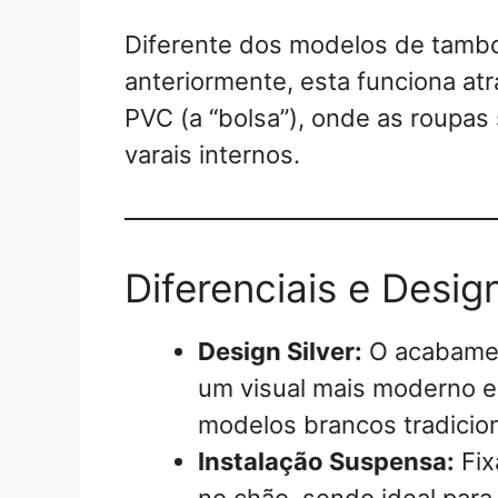
Diferente dos modelos de tamb
anteriormente, esta funciona a
PVC (a “bolsa”), onde as roupa
varais internos.
Diferenciais e Desig
Design Silver:
O acabament
um visual mais moderno e
modelos brancos tradicion
Instalação Suspensa:
Fix
no chão, sendo ideal par