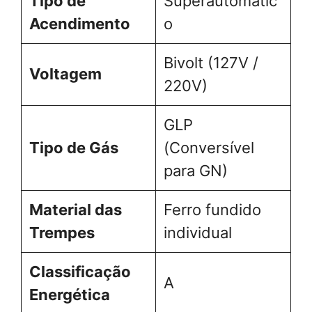
Tipo de
Superautomátic
Acendimento
o
Bivolt (127V /
Voltagem
220V)
GLP
Tipo de Gás
(Conversível
para GN)
Material das
Ferro fundido
Trempes
individual
Classificação
A
Energética