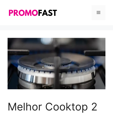
Pular
para
MENU
o
conteúdo
Melhor Cooktop 2