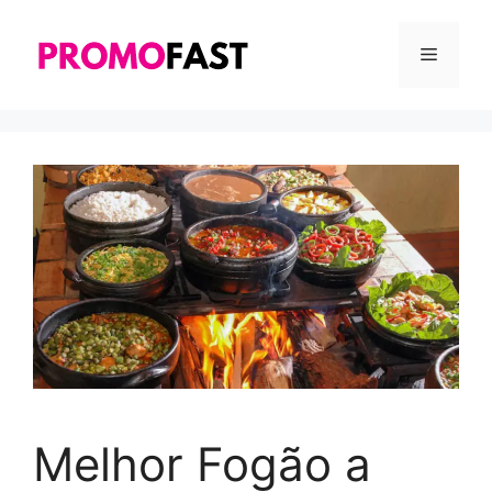
Pular
para
MENU
o
conteúdo
Melhor Fogão a