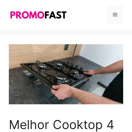
Pular
para
MENU
o
conteúdo
Melhor Cooktop 4