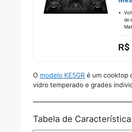
Vol
de 
Mat
R$
O
modelo KE5GR
é um cooktop 
vidro temperado e grades indivi
Tabela de Característica