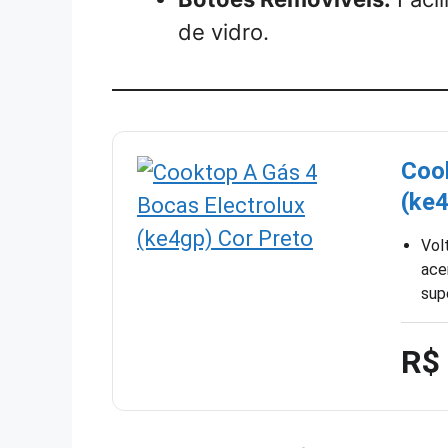
de vidro.
Cook
(ke4
Vol
ace
sup
R$ 