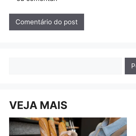
Pesquisar
P
VEJA MAIS