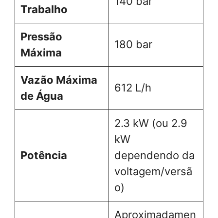
140 bar
Trabalho
Pressão
180 bar
Máxima
Vazão Máxima
612 L/h
de Água
2.3 kW (ou 2.9
kW
Potência
dependendo da
voltagem/versã
o)
Aproximadamen