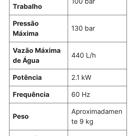
100 bar
Trabalho
Pressão
130 bar
Máxima
Vazão Máxima
440 L/h
de Água
Potência
2.1 kW
Frequência
60 Hz
Aproximadamen
Peso
te 9 kg