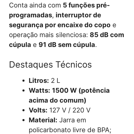
Conta ainda com
5 funções pré-
programadas
,
interruptor de
segurança por encaixe do copo
e
operação mais silenciosa:
85 dB com
cúpula
e
91 dB sem cúpula
.
Destaques Técnicos
Litros:
2 L
Watts:
1500 W (potência
acima do comum)
Volts:
127 V / 220 V
Material:
Jarra em
policarbonato livre de BPA;