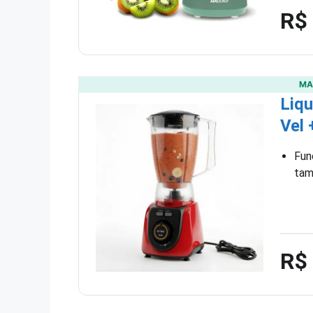
R$
MA
Liqu
Vel
Fun
tam
R$