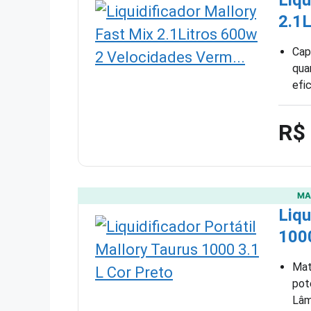
2.1
Cap
qua
efic
R$
MA
Liqu
1000
Mate
pot
Lâm