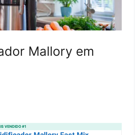
cador Mallory em
IS VENDIDO #1
idificador Mallory Fast Mix