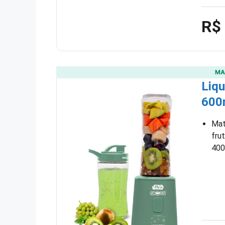
R$
MA
Liqu
600
Mate
fru
400